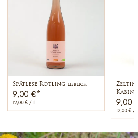
Spätlese Rotling
Zeltin
lieblich
9,00
€
*
Kabine
9,00
12,00 € / 1l
12,00 € / 1