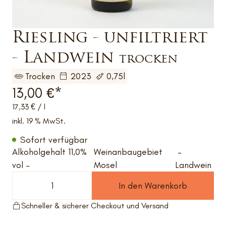
Riesling - unfiltriert
- Landwein
trocken
Trocken
2023
0,75l
13,00
€
*
17,33
€
/
l
inkl. 19 % MwSt.
Sofort verfügbar
Alkoholgehalt 11,0%
Weinanbaugebiet
–
vol –
Mosel
Landwein
In den Warenkorb
Schneller & sicherer Checkout und Versand